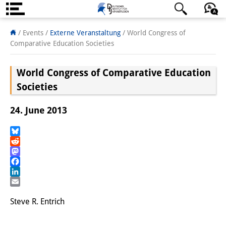
Über uns
日本語
English
Deutsch
/ Events
/
Externe Veranstaltung
/
World Congress of
Comparative Education Societies
Institut
World Congress of Comparative Education
Team
Societies
Institutsleitung
24. June 2013
Forschungsteam
Publikationen &
Bluesky
Reddit
Wissenschaftskommunikation
Mastodon
Facebook
Forschungsservice
LinkedIn
Email
GastwissenschaftlerInnen
Steve R. Entrich
StipendiatInnen