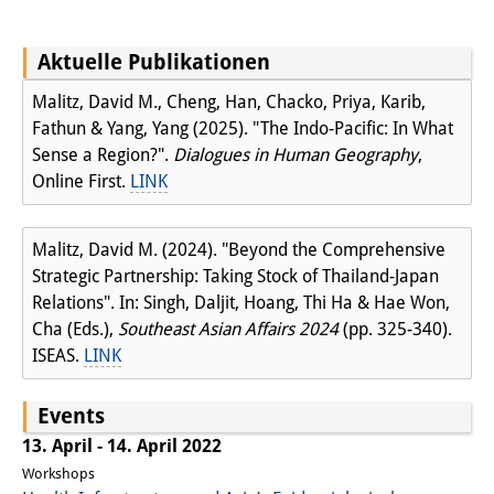
Join us!
Aktuelle Publikationen
Wissenschaftliche MitarbeiterInnen
Malitz, David M., Cheng, Han, Chacko, Priya, Karib,
Stipendienprogramm für
Fathun & Yang, Yang (2025). "The Indo-Pacific: In What
Sense a Region?".
Dialogues in Human Geography
,
Promovierende
Online First.
LINK
GastwissenschaftlerInnen-
Malitz, David M. (2024). "Beyond the Comprehensive
Programm
Strategic Partnership: Taking Stock of Thailand-Japan
Praktikum
Relations". In: Singh, Daljit, Hoang, Thi Ha & Hae Won,
Cha (Eds.),
Southeast Asian Affairs 2024
(pp. 325-340).
Links
ISEAS.
LINK
Kontakt
Events
Anfahrt
13. April - 14. April 2022
Workshops
Medienkontakt