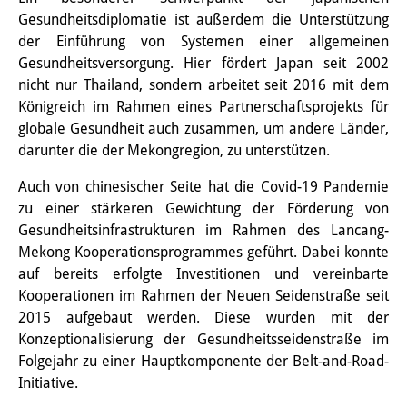
Gesundheitsdiplomatie ist außerdem die Unterstützung
Sonstige Veranstaltungen
der Einführung von Systemen einer allgemeinen
Publikationen
Gesundheitsversorgung. Hier fördert Japan seit 2002
nicht nur Thailand, sondern arbeitet seit 2016 mit dem
Publikationsübersicht
Königreich im Rahmen eines Partnerschaftsprojekts für
globale Gesundheit auch zusammen, um andere Länder,
Contemporary Japan
darunter die der Mekongregion, zu unterstützen.
DIJ Monographienreihe
Auch von chinesischer Seite hat die Covid-19 Pandemie
zu einer stärkeren Gewichtung der Förderung von
DIJ Working Papers
Gesundheitsinfrastrukturen im Rahmen des Lancang-
DIJ Newsletter
Mekong Kooperationsprogrammes geführt. Dabei konnte
auf bereits erfolgte Investitionen und vereinbarte
DIJ Videos
Kooperationen im Rahmen der Neuen Seidenstraße seit
2015 aufgebaut werden. Diese wurden mit der
Miscellanea
Konzeptionalisierung der Gesundheitsseidenstraße im
Folgejahr zu einer Hauptkomponente der Belt-and-Road-
Podcasts
Initiative.