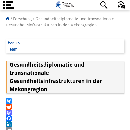
Über uns
日本語
English
Deutsch
/ Forschung /
Gesundheitsdiplomatie und transnationale
Gesundheitsinfrastrukturen in der Mekongregion
Institut
Team
Events
Team
Institutsleitung
Gesundheitsdiplomatie und
Forschungsteam
transnationale
Publikationen &
Gesundheitsinfrastrukturen in der
Mekongregion
Wissenschaftskommunikation
Forschungsservice
Bluesky
Reddit
GastwissenschaftlerInnen
Mastodon
Facebook
StipendiatInnen
LinkedIn