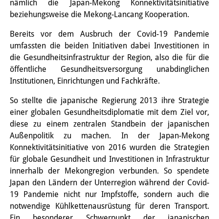
nämlich die Japan-Mekong Konnektivitätsinitiative
Wissensproduktion und
beziehungsweise die Mekong-Lancang Kooperation.
Wissensinfrastrukturen
Bereits vor dem Ausbruch der Covid-19 Pandemie
umfassten die beiden Initiativen dabei Investitionen in
Individuelle Projekte
die Gesundheitsinfrastruktur der Region, also die für die
Abgeschlossene Forschung
öffentliche Gesundheitsversorgung unabdinglichen
Institutionen, Einrichtungen und Fachkräfte.
Events
So stellte die japanische Regierung 2013 ihre Strategie
Veranstaltungsübersicht
einer globalen Gesundheitsdiplomatie mit dem Ziel vor,
diese zu einem zentralen Standbein der japanischen
DIJ Forum
Außenpolitik zu machen. In der Japan-Mekong
Konnektivitätsinitiative von 2016 wurden die Strategien
DIJ Study Group
für globale Gesundheit und Investitionen in Infrastruktur
Thematische Vortragsreihen
innerhalb der Mekongregion verbunden. So spendete
Japan den Ländern der Unterregion während der Covid-
Symposien und Konferenzen
19 Pandemie nicht nur Impfstoffe, sondern auch die
notwendige Kühlkettenausrüstung für deren Transport.
Workshops
Ein besonderer Schwerpunkt der japanischen