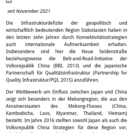
Email
PraktikantInnen
seit November 2021
DIJ Alumni
Die Infrastrukturdefizite der geopolitisch und
wirtschaftlich bedeutenden Region Südostasien haben in
Forschung
den letzten zehn Jahren durch Konnektivitätsstrategien
auch internationale Aufmerksamkeit erhalten.
Forschungsüberblick
Insbesondere sind hier die Neue Seidenstraße
Forschungsfeld:
beziehungsweise die Belt-and-Road-Initiative der
Volksrepublik China (BRI, 2013) und die japanische
Nachhaltigkeit in Japan
Partnerschaft für Qualitätsinfrastruktur (Partnership for
Quality Infrastruktur/PQI, 2015) anzuführen.
Forschungsfeld:
Digitale Transformation
Der Wettbewerb um Einfluss zwischen Japan und China
zeigt sich besonders in der Mekongregion, die aus den
Forschungsfeld:
Anrainerstaaten des Mekong-Flusses (China,
Kambodscha, Laos, Myanmar, Thailand, Vietnam)
Japan transregional
besteht. Im Jahre 2016 stellten sowohl Japan als auch die
Knowledge Lab:
Volksrepublik China Strategien für diese Region vor,