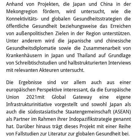
Frühere Publikationsreihen
Anhand von Projekten, die Japan und China in der
Mekongregion fördern, wird untersucht, wie die
Bibliothek
Konnektivitäts- und globalen Gesundheitsstrategien die
Die Bibliothek ist für die
öffentliche Gesundheit beziehungsweise das Erreichen
von außenpolitischen Zielen in der Region unterstützen.
Öffentlichkeit zugänglich.
Unter anderem wird die japanische und chinesische
Bitte melden Sie sich vorher an.
Gesundheitsdiplomatie sowie die Zusammenarbeit von
Krankenhäusern in Japan und Thailand auf Grundlage
Information
von Schreibtischstudien und halbstrukturierten Interviews
mit relevanten Akteuren untersucht.
Katalog
Die Ergebnisse sind vor allem auch aus einer
Bandō-Sammlung
europäischen Perspektive interessant, da die Europäische
Union 2021mit Global Gateway eine eigene
Dreisprachiges Glossar der
Infrastrukturinitiative vorgestellt und sowohl Japan als
Demographie
auch die südostasiatische Staatengemeinschaft (ASEAN)
als Partner im Rahmen ihrer Indopazifikstrategie genannt
Universitäre Sondersammlungen in
hat. Darüber hinaus trägt dieses Projekt mit einer Reihe
Japan
von Fallstudien zur Literatur zur globalen Gesundheit bei.