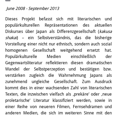
Email
PraktikantInnen
June 2008 - September 2013
DIJ Alumni
Dieses Projekt befasst sich mit literarischen und
populärkulturellen Repräsentationen des aktuellen
Forschung
Diskurses über Japan als Differenzgesellschaft (
kakusa
shakai
) – ein Selbstverständnis, das die bisherige
Forschungsüberblick
Vorstellung einer nicht nur ethnisch, sondern auch sozial
homogenen Gesellschaft weitgehend ersetzt hat.
Forschungsfeld:
Populärkulturelle Medien einschließlich der
Nachhaltigkeit in Japan
Gegenwartsliteratur reflektieren diesen dramatischen
Wandel der Selbstperzeption und bestätigen bzw.
Forschungsfeld:
verstärken zugleich die Wahrnehmung Japans als
Digitale Transformation
zunehmend ungleiche Gesellschaft. Zum Ausdruck
kommt dies in einer wachsenden Zahl von literarischen
Forschungsfeld:
Texten, die inzwischen vielfach als ‚prekäre‘ oder ‚neue
proletarische‘ Literatur klassifiziert werden, sowie in
Japan transregional
einer Reihe von neueren Filmen, Fernsehdramen und
Knowledge Lab:
anderen Medien, die sich im weiteren Sinne mit den