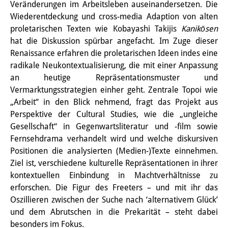
Veränderungen im Arbeitsleben auseinandersetzen. Die
Wissensproduktion und
Wiederentdeckung und cross-media Adaption von alten
Wissensinfrastrukturen
proletarischen Texten wie Kobayashi Takijis
Kanikōsen
hat die Diskussion spürbar angefacht. Im Zuge dieser
Individuelle Projekte
Renaissance erfahren die proletarischen Ideen indes eine
radikale Neukontextualisierung, die mit einer Anpassung
Abgeschlossene Forschung
an heutige Repräsentationsmuster und
Vermarktungsstrategien einher geht. Zentrale Topoi wie
Events
„Arbeit“ in den Blick nehmend, fragt das Projekt aus
Veranstaltungsübersicht
Perspektive der Cultural Studies, wie die „ungleiche
Gesellschaft“ in Gegenwartsliteratur und -film sowie
DIJ Forum
Fernsehdrama verhandelt wird und welche diskursiven
Positionen die analysierten (Medien-)Texte einnehmen.
DIJ Study Group
Ziel ist, verschiedene kulturelle Repräsentationen in ihrer
kontextuellen Einbindung in Machtverhältnisse zu
Thematische Vortragsreihen
erforschen.
Die Figur des Freeters – und mit ihr das
Symposien und Konferenzen
Oszillieren zwischen der Suche nach ‘alternativem Glück’
und dem Abrutschen in die Prekarität – steht dabei
Workshops
besonders im Fokus.