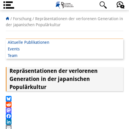
Über uns
日本語
English
Deutsch
/ Forschung /
Repräsentationen der verlorenen Generation in
der japanischen Populärkultur
Institut
Team
Aktuelle Publikationen
Events
Institutsleitung
Team
Forschungsteam
Repräsentationen der verlorenen
Publikationen &
Generation in der japanischen
Populärkultur
Wissenschaftskommunikation
Forschungsservice
Bluesky
Reddit
GastwissenschaftlerInnen
Mastodon
Facebook
StipendiatInnen
LinkedIn