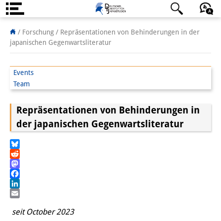
Über uns
日本語
English
Deutsch
/ Forschung /
Repräsentationen von Behinderungen in der
japanischen Gegenwartsliteratur
Institut
Team
Events
Team
Institutsleitung
Repräsentationen von Behinderungen in
Forschungsteam
der japanischen Gegenwartsliteratur
Publikationen &
Wissenschaftskommunikation
Bluesky
Reddit
Forschungsservice
Mastodon
Facebook
GastwissenschaftlerInnen
LinkedIn
Email
seit October 2023
StipendiatInnen