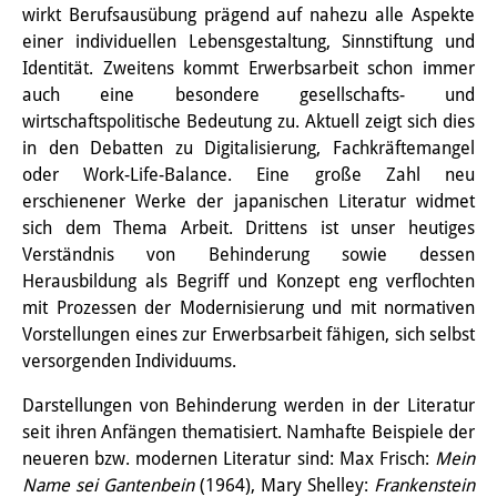
wirkt Berufsausübung prägend auf nahezu alle Aspekte
Wissensproduktion und
einer individuellen Lebensgestaltung, Sinnstiftung und
Wissensinfrastrukturen
Identität. Zweitens kommt Erwerbsarbeit schon immer
auch eine besondere gesellschafts- und
Individuelle Projekte
wirtschaftspolitische Bedeutung zu. Aktuell zeigt sich dies
in den Debatten zu Digitalisierung, Fachkräftemangel
Abgeschlossene Forschung
oder Work-Life-Balance. Eine große Zahl neu
Events
erschienener Werke der japanischen Literatur widmet
sich dem Thema Arbeit. Drittens ist unser heutiges
Veranstaltungsübersicht
Verständnis von Behinderung sowie dessen
Herausbildung als Begriff und Konzept eng verflochten
DIJ Forum
mit Prozessen der Modernisierung und mit normativen
Vorstellungen eines zur Erwerbsarbeit fähigen, sich selbst
DIJ Study Group
versorgenden Individuums.
Thematische Vortragsreihen
Darstellungen von Behinderung werden in der Literatur
Symposien und Konferenzen
seit ihren Anfängen thematisiert. Namhafte Beispiele der
neueren bzw. modernen Literatur sind: Max Frisch:
Mein
Workshops
Name sei Gantenbein
(1964), Mary Shelley:
Frankenstein