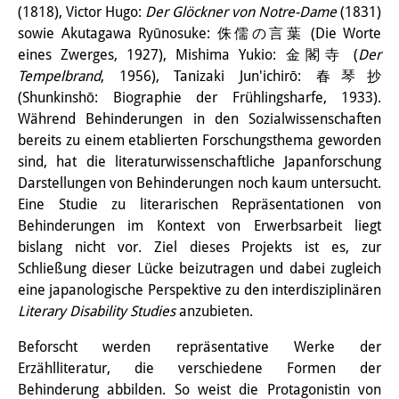
(1818), Victor Hugo:
Der Glöckner von Notre-Dame
(1831)
Sonstige Veranstaltungen
sowie Akutagawa Ryūnosuke: 侏儒の言葉 (Die Worte
eines Zwerges, 1927), Mishima Yukio: 金閣寺 (
Der
Publikationen
Tempelbrand
, 1956), Tanizaki Jun'ichirō: 春琴抄
Publikationsübersicht
(Shunkinshō: Biographie der Frühlingsharfe, 1933).
Während Behinderungen in den Sozialwissenschaften
Contemporary Japan
bereits zu einem etablierten Forschungsthema geworden
sind, hat die literaturwissenschaftliche Japanforschung
DIJ Monographienreihe
Darstellungen von Behinderungen noch kaum untersucht.
Eine Studie zu literarischen Repräsentationen von
DIJ Working Papers
Behinderungen im Kontext von Erwerbsarbeit liegt
DIJ Newsletter
bislang nicht vor. Ziel dieses Projekts ist es, zur
Schließung dieser Lücke beizutragen und dabei zugleich
DIJ Videos
eine japanologische Perspektive zu den interdisziplinären
Literary Disability Studies
anzubieten.
Miscellanea
Beforscht werden repräsentative Werke der
Podcasts
Erzählliteratur, die verschiedene Formen der
Behinderung abbilden. So weist die Protagonistin von