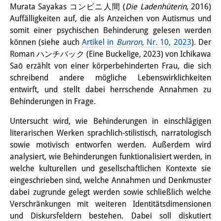
Frühere Publikationsreihen
Murata Sayakas コンビニ人間 (
Die Ladenhüterin
, 2016)
Auffälligkeiten auf, die als Anzeichen von Autismus und
Bibliothek
somit einer psychischen Behinderung gelesen werden
Die Bibliothek ist für die
können (siehe auch
Artikel in
Bunron
, Nr. 10, 2023
). Der
Roman ハンチバック (Eine Buckelige, 2023) von Ichikawa
Öffentlichkeit zugänglich.
Saō erzählt von einer körperbehinderten Frau, die sich
Bitte melden Sie sich vorher an.
schreibend andere mögliche Lebenswirklichkeiten
entwirft, und stellt dabei herrschende Annahmen zu
Information
Behinderungen in Frage.
Katalog
Untersucht wird, wie Behinderungen in einschlägigen
literarischen Werken sprachlich-stilistisch, narratologisch
Bandō-Sammlung
sowie motivisch entworfen werden. Außerdem wird
analysiert, wie Behinderungen funktionalisiert werden, in
Dreisprachiges Glossar der
welche kulturellen und gesellschaftlichen Kontexte sie
Demographie
eingeschrieben sind, welche Annahmen und Denkmuster
dabei zugrunde gelegt werden sowie schließlich welche
Universitäre Sondersammlungen in
Verschränkungen mit weiteren Identitätsdimensionen
Japan
und Diskursfeldern bestehen. Dabei soll diskutiert