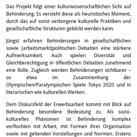
Das Projekt folgt einer kulturwissenschaftlichen Sicht auf
PraktikantInnen
Behinderung. Es versteht diese als heuristisches Moment,
DIJ Alumni
durch das auf sonst verborgene kulturelle Praktiken und
gesellschaftliche Strukturen geblickt werden kann.
Forschung
Jüngst erfahren Behinderungen in gesellschaftlichen
Forschungsüberblick
sowie (arbeitsmarkt)politischen Debatten eine stärkere
Aufmerksamkeit. Auch spielen Diversität und
Forschungsfeld:
Gleichberechtigung in öffentlichen Debatten zunehmend
eine Rolle. Zugleich werden Behinderungen sichtbarer –
Nachhaltigkeit in Japan
so etwa im Zusammenhang der
Forschungsfeld:
Olympischen/Paralympischen Spiele Tokyo 2020 und in
literarischen wie kulturellen Werken.
Digitale Transformation
Dem Diskursfeld der Erwerbsarbeit kommt mit Blick auf
Forschungsfeld:
Behinderung besondere Bedeutung zu. Als sozio-
Japan transregional
kulturelles Phänomen ist Behinderung komplex
verflochten mit Arbeit, mit Formen ihrer Organisation
Knowledge Lab:
sowie mit geltenden Vorstellungen und Normen. Erstens