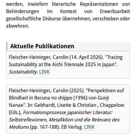
werden, inwiefern literarische Repräsentationen von
Join us!
Behinderungen im Kontext von Erwerbsarbeit
gesellschaftliche Diskurse übernehmen, verschieben oder
Wissenschaftliche MitarbeiterInnen
abwehren.
Stipendienprogramm für
Promovierende
Aktuelle Publikationen
Fleischer-Heininger, Carolin (14. April 2026). "Tracing
GastwissenschaftlerInnen-
Sustainability at the Aichi Triennale 2025 in Japan".
Programm
Sustainability
.
LINK
Praktikum
Fleischer-Heininger, Carolin (2025). "Perspektiven auf
Links
Blindheit in Beruna no shippo (1996) von Gunji
Nanae". In: Gebhardt, Lisette & Christian , Chappelow
Kontakt
(Eds.),
Formationsprozesse japanischer Literatur:
Selbstreflexionen, Metafiktion und die Relevanz des
Anfahrt
Mediums
(pp. 167-188). EB Verlag.
LINK
Medienkontakt