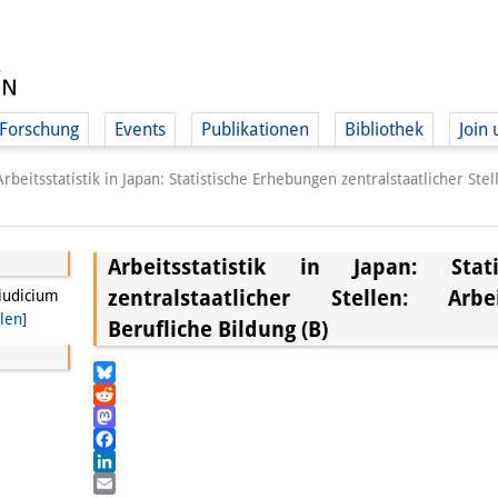
Forschung
Events
Publikationen
Bibliothek
Join 
Arbeitsstatistik in Japan: Statistische Erhebungen zentralstaatlicher Ste
Arbeitsstatistik in Japan: Stat
zentralstaatlicher Stellen: Arbe
iudicium
len]
Berufliche Bildung (B)
Bluesky
Reddit
Mastodon
Facebook
LinkedIn