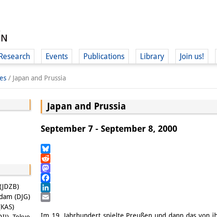
Research
Events
Publications
Library
Join us!
es
/
Japan and Prussia
Japan and Prussia
September 7 - September 8, 2000
(
Bluesky
Reddit
Mastodon
Facebook
(JDZB)
LinkedIn
sdam (DJG)
Email
(KAS)
Im 19. Jahrhundert spielte Preußen und dann das von i