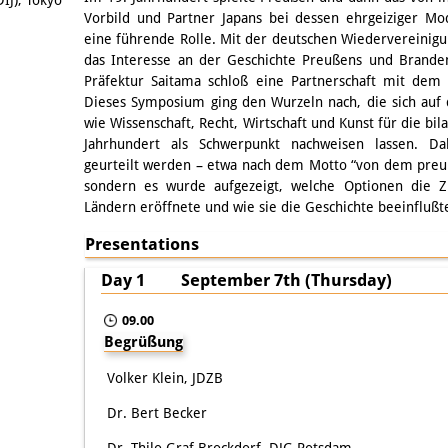
IJ), Tokyo
Vorbild und Partner Japans bei dessen ehrgeiziger Mo
eine führende Rolle. Mit der deutschen Wiedervereinig
das Interesse an der Geschichte Preußens und Branden
Präfektur Saitama schloß eine Partnerschaft mit de
Dieses Symposium ging den Wurzeln nach, die sich auf 
wie Wissenschaft, Recht, Wirtschaft und Kunst für die b
Jahrhundert als Schwerpunkt nachweisen lassen. Dab
geurteilt werden – etwa nach dem Motto “von dem preu
sondern es wurde aufgezeigt, welche Optionen die 
Ländern eröffnete und wie sie die Geschichte beeinflußt
Presentations
Day 1 September 7th (Thursday)
09.00
Begrüßung
Volker Klein, JDZB
Dr. Bert Becker
Dr. Thilo Graf Brockdorf, DJG Potsdam