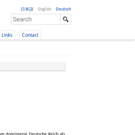
日本語
English
Deutsch
Links
Contact
(German)
German)
hm dominierte Deutsche Reich als