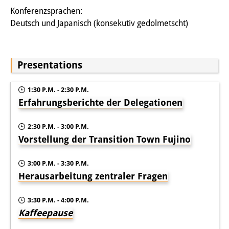
Knowledge Production and
Konferenzsprachen:
Deutsch und Japanisch (konsekutiv gedolmetscht)
Knowledge Infrastructures
Individual projects
Presentations
Previous Research Foci
1:30 P.M. - 2:30 P.M.
Events
Erfahrungsberichte der Delegationen
Events Overview
2:30 P.M. - 3:00 P.M.
DIJ Forum
Vorstellung der Transition Town Fujino
DIJ Study Group
3:00 P.M. - 3:30 P.M.
Herausarbeitung zentraler Fragen
Series of Lectures
Symposia and Conferences
3:30 P.M. - 4:00 P.M.
Kaffeepause
Workshops