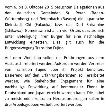
Email
Interns
Vom 6. bis 8. Oktober 2015 besuchten Delegationen aus
den deutschen Gemeinden St. Peter (Baden-
DIJ Alumni
Württemberg) und Rettenbach (Bayern) die japanische
Kleinstadt Ōki (Fukuoka) bzw. das Dorf Shiramine
Research
(Ishikawa). Gemeinsam ist allen vier Orten, dass sie sich
unter Beteiligung ihrer Bürger für eine nachhaltige
Research Overview
Entwicklung einsetzen. Dies gilt auch für die
Research cluster:
Bürgerbewegung Transition Fujino.
Sustainability in Japan
Auf dem Workshop sollen die Erfahrungen aus dem
Austausch referiert werden. Außerdem werden Vertreter
Research cluster:
von Transition Fujino über ihr Projekt berichten.
Digital Transformation
Basierend auf den Erfahrungsberichten soll erarbeitet
werden, wie Stakeholder Engagement für eine
Research cluster:
nachhaltige Entwicklung auf kommunaler Ebene in
Deutschland und Japan erreicht werden kann. Die dabei
Japan Transregional
zu meisternden zentralen Herausforderungen sollen in
Knowledge Lab:
drei Arbeitsgruppen vertieft erörtert werden.