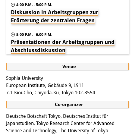
4:00 P.M. - 5:00 P.M.
Other Events
Diskussion in Arbeitsgruppen zur
Erörterung der zentralen Fragen
Publications
Publications Overview
5:00 P.M. - 6:00 P.M.
Präsentationen der Arbeitsgruppen und
Recent Publications
Abschlussdiskussion
Contemporary Japan
Venue
DIJ Monograph Series
Sophia University
DIJ Working Papers
European Institute, Gebäude 9, L911
7-1 Kioi-Cho, Chiyoda-Ku, Tokyo 102-8554
DIJ Newsletter
Co-organizer
DIJ Videos
Deutsche Botschaft Tokyo, Deutsches Institut für
Miscellanea
Japanstudien, Tokyo Research Center for Advanced
Science and Technology, The University of Tokyo