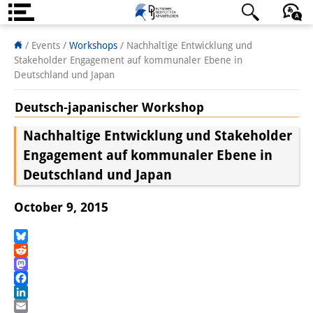
About us
日本語
English
Deutsch
/ Events
/
Workshops
/
Nachhaltige Entwicklung und
Stakeholder Engagement auf kommunaler Ebene in
Institute
Deutschland und Japan
Team
Deutsch-japanischer Workshop
Directorate
Nachhaltige Entwicklung und Stakeholder
Engagement auf kommunaler Ebene in
Research Team
Deutschland und Japan
Publications &
October 9, 2015
Science Communication
Research Support
Bluesky
Reddit
Visiting Scholars
Mastodon
Facebook
PhD Students
LinkedIn