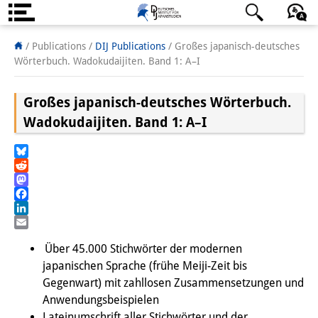
About us
日本語
English
Deutsch
/ Publications /
DIJ Publications
/
Großes japanisch-deutsches
Wörterbuch. Wadokudaijiten. Band 1: A–I
Institute
Großes japanisch-deutsches Wörterbuch.
Team
Wadokudaijiten. Band 1: A–I
Directorate
Research Team
Bluesky
Reddit
Publications &
Mastodon
Facebook
Science Communication
LinkedIn
Email
Research Support
Über 45.000 Stichwörter der modernen
japanischen Sprache (frühe Meiji-Zeit bis
Visiting Scholars
Gegenwart) mit zahllosen Zusammensetzungen und
Anwendungsbeispielen
PhD Students
Lateinumschrift aller Stichwörter und der