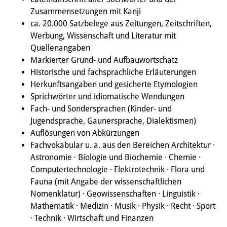
Zusammensetzungen mit Kanji
Interns
ca. 20.000 Satzbelege aus Zeitungen, Zeitschriften,
DIJ Alumni
Werbung, Wissenschaft und Literatur mit
Quellenangaben
Research
Markierter Grund- und Aufbauwortschatz
Historische und fachsprachliche Erläuterungen
Research Overview
Herkunftsangaben und gesicherte Etymologien
Sprichwörter und idiomatische Wendungen
Research cluster:
Fach- und Sondersprachen (Kinder- und
Sustainability in Japan
Jugendsprache, Gaunersprache, Dialektismen)
Auflösungen von Abkürzungen
Research cluster:
Fachvokabular u. a. aus den Bereichen Architektur ·
Digital Transformation
Astronomie · Biologie und Biochemie · Chemie ·
Computertechnologie · Elektrotechnik · Flora und
Research cluster:
Fauna (mit Angabe der wissenschaftlichen
Nomenklatur) · Geowissenschaften · Linguistik ·
Japan Transregional
Mathematik · Medizin · Musik · Physik · Recht · Sport
Knowledge Lab:
· Technik · Wirtschaft und Finanzen