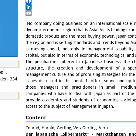
Mastodon
Facebook
LinkedIn
Email
No company doing business on an international scale n
dynamic economic region that is Asia. As its leading econ
domestic product and the most buying power, Japan con
the region and is setting standards and trends beyond Asi
is moving ahead, not only in management capabilit
capital, but also in terms of economic, technological and s
The peculiarities inherent in Japanese business, the 
structure, the creation and development of a speci
0.-,
management culture and of promising strategies for th
aden, 334
issues discussed in this book. It offers sound and up-t
those managers and practitioners in small, medium
companies who have to deal with Japan as part of the th
provide academics and students of economics, sociolo
access to the subject of Management in Japan.
Content
Conrad, Harald; Gerling, VeraGerling, Vera
Der japanische „Silbermarkt“ - Marktchancen und