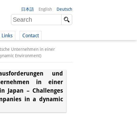
日本語
English
Deutsch
Links
Contact
utsche Unternehmen in einer
(German)
dynamic Environment)
sforderungen und
nternehmen in einer
German)
n Japan – Challenges
mpanies in a dynamic