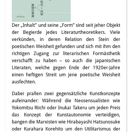
Interns
DIJ Alumni
Der „Inhalt” und seine „Form” sind seit jeher Objekt
der Begierde jedes Literaturtheoretikers. Viele
Research
verkünden, in deren Relation den Stein der
Research Overview
poetischen Weisheit gefunden und sich mit ihm den
richtigen Zugang zur literarischen Formästhetik
Research cluster:
verschafft zu haben – so auch die japanischen
Literaten, welche gegen Ende der 1920er-Jahre
Sustainability in Japan
einen heftigen Streit um jene poetische Weisheit
Research cluster:
ausfechten.
Digital Transformation
Dabei prallen zwei gegensätzliche Kunstkonzepte
aufeinander: Während die Neosensualisten wie
Research cluster:
Yokomitsu Riichi oder Inukai Takeru um jeden Preis
Japan Transregional
das Konzept der Kunstautonomie verteidigen,
bangen die Marxisten wie Hirabayashi Hatsunosuke
Knowledge Lab:
oder Kurahara Korehito um den Utilitarismus der