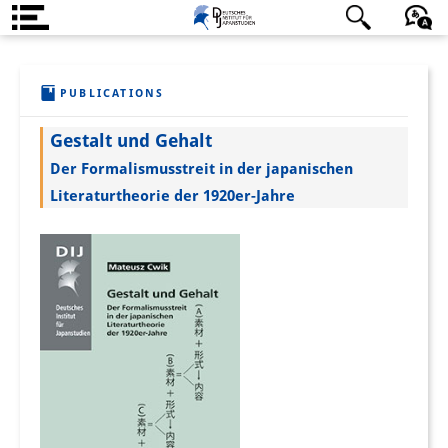
About us
日本語
English
Deutsch
PUBLICATIONS
Institute
Gestalt und Gehalt
Team
Der Formalismusstreit in der japanischen
Directorate
Literaturtheorie der 1920er-Jahre
Research Team
Publications &
Science Communication
Research Support
Visiting Scholars
PhD Students