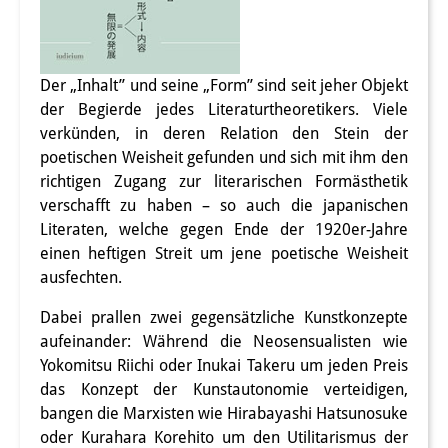
PraktikantInnen
DIJ Alumni
Der „Inhalt” und seine „Form” sind seit jeher Objekt
der Begierde jedes Literaturtheoretikers. Viele
Forschung
verkünden, in deren Relation den Stein der
Forschungsüberblick
poetischen Weisheit gefunden und sich mit ihm den
richtigen Zugang zur literarischen Formästhetik
Forschungsfeld:
verschafft zu haben – so auch die japanischen
Literaten, welche gegen Ende der 1920er-Jahre
Nachhaltigkeit in Japan
einen heftigen Streit um jene poetische Weisheit
Forschungsfeld:
ausfechten.
Digitale Transformation
Dabei prallen zwei gegensätzliche Kunstkonzepte
aufeinander: Während die Neosensualisten wie
Forschungsfeld:
Yokomitsu Riichi oder Inukai Takeru um jeden Preis
Japan transregional
das Konzept der Kunstautonomie verteidigen,
bangen die Marxisten wie Hirabayashi Hatsunosuke
Knowledge Lab:
oder Kurahara Korehito um den Utilitarismus der