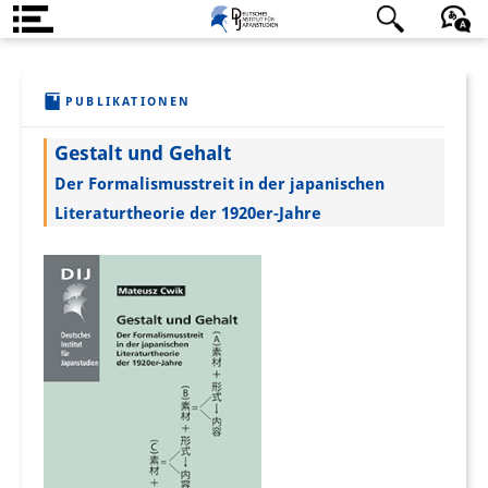
Über uns
日本語
English
Deutsch
PUBLIKATIONEN
Institut
Gestalt und Gehalt
Team
Der Formalismusstreit in der japanischen
Institutsleitung
Literaturtheorie der 1920er-Jahre
Forschungsteam
Publikationen &
Wissenschaftskommunikation
Forschungsservice
GastwissenschaftlerInnen
StipendiatInnen