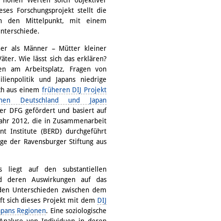
ses Forschungsprojekt stellt die
in den Mittelpunkt, mit einem
nterschiede.
ner als Männer – Mütter kleiner
äter. Wie lässt sich das erklären?
en am Arbeitsplatz, Fragen von
lienpolitik und Japans niedrige
ich aus einem
früheren DIJ Projekt
schen Deutschland und Japan
er DFG gefördert und basiert auf
Jahr 2012, die in Zusammenarbeit
 Institute (BERD) durchgeführt
e der Ravensburger Stiftung aus
s liegt auf den substantiellen
nd deren Auswirkungen auf das
den Unterschieden zwischen dem
ft sich dieses Projekt mit dem
DIJ
apans Regionen
. Eine soziologische
Analyse von Individuen in deren