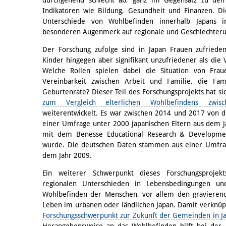
Indikatoren wie Bildung, Gesundheit und Finanzen. Die
Unterschiede von Wohlbefinden innerhalb Japans 
besonderen Augenmerk auf regionale und Geschlechteru
Der Forschung zufolge sind in Japan Frauen zufriede
Kinder hingegen aber signifikant unzufriedener als die V
Welche Rollen spielen dabei die Situation von Frau
Vereinbarkeit zwischen Arbeit und Familie, die Fami
Geburtenrate? Dieser Teil des Forschungsprojekts hat s
zum Vergleich elterlichen Wohlbefindens zwi
weiterentwickelt. Es war zwischen 2014 und 2017 von d
einer Umfrage unter 2000 japanischen Eltern aus dem 
mit dem Benesse Educational Research & Development
wurde. Die deutschen Daten stammen aus einer Umfrag
dem Jahr 2009.
Ein weiterer Schwerpunkt dieses Forschungsprojekt
regionalen Unterschieden in Lebensbedingungen u
Wohlbefinden der Menschen, vor allem den gravieren
Leben im urbanen oder ländlichen Japan. Damit verknüp
Forschungsschwerpunkt zur Zukunft der Gemeinden in J
Herangehensweise an das Wohlbefinden hilft bei der 