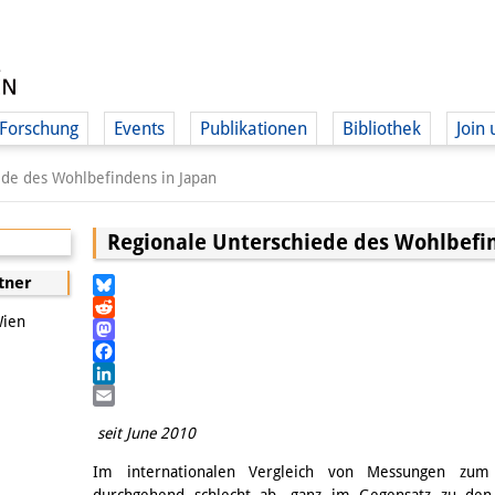
Forschung
Events
Publikationen
Bibliothek
Join 
ede des Wohlbefindens in Japan
Regionale Unterschiede des Wohlbefi
tner
Bluesky
Wien
Reddit
Mastodon
Facebook
LinkedIn
Email
seit June 2010
Im internationalen Vergleich von Messungen zum 
durchgehend schlecht ab, ganz im Gegensatz zu den