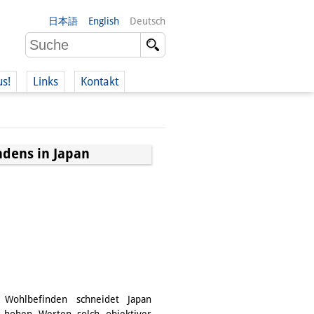
日本語
English
Deutsch
us!
Links
Kontakt
ndens in Japan
Wohlbefinden schneidet Japan
 hohen Werten solch objektiver