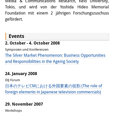
Media & Communications Research, Keio University,
Sonstige Veranstaltungen
Tokio, und wird von der Yoshida Hideo Memorial
Foundation mit einem 2 jährigen Forschungszuschuss
Publikationen
gefördert.
Publikationsübersicht
Events
Contemporary Japan
2. October - 4. October 2008
DIJ Monographienreihe
Symposien und Konferenzen
The Silver Market Phenomenon: Business Opportunities
DIJ Working Papers
and Responsibilities in the Ageing Society
DIJ Newsletter
24. January 2008
DIJ Forum
DIJ Videos
日本のテレビCMにおける外国要素の役割 (The role of
Miscellanea
foreign elements in Japanese television commercials)
Podcasts
29. November 2007
Workshops