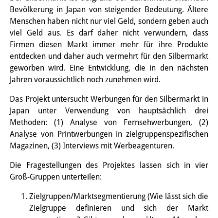
Bevölkerung in Japan von steigender Bedeutung. Ältere
PraktikantInnen
Menschen haben nicht nur viel Geld, sondern geben auch
viel Geld aus. Es darf daher nicht verwundern, dass
DIJ Alumni
Firmen diesen Markt immer mehr für ihre Produkte
Forschung
entdecken und daher auch vermehrt für den Silbermarkt
geworben wird. Eine Entwicklung, die in den nächsten
Forschungsüberblick
Jahren voraussichtlich noch zunehmen wird.
Forschungsfeld:
Das Projekt untersucht Werbungen für den Silbermarkt in
Japan unter Verwendung von hauptsächlich drei
Nachhaltigkeit in Japan
Methoden: (1) Analyse von Fernsehwerbungen, (2)
Forschungsfeld:
Analyse von Printwerbungen in zielgruppenspezifischen
Magazinen, (3) Interviews mit Werbeagenturen.
Digitale Transformation
Die Fragestellungen des Projektes lassen sich in vier
Forschungsfeld:
Groß-Gruppen unterteilen:
Japan transregional
Zielgruppen/Marktsegmentierung (Wie lässt sich die
Zielgruppe definieren und sich der Markt
Knowledge Lab: