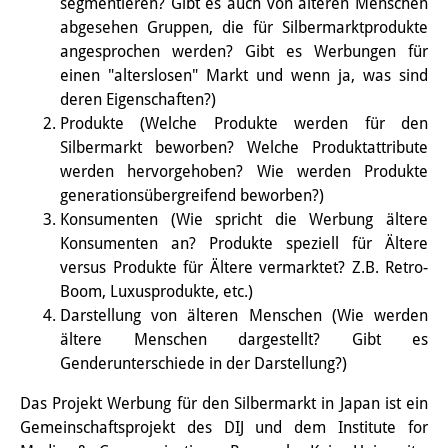
segmentieren? Gibt es auch von älteren Menschen
Wissensproduktion und
abgesehen Gruppen, die für Silbermarktprodukte
angesprochen werden? Gibt es Werbungen für
Wissensinfrastrukturen
einen "alterslosen" Markt und wenn ja, was sind
Individuelle Projekte
deren Eigenschaften?)
Produkte (Welche Produkte werden für den
Abgeschlossene Forschung
Silbermarkt beworben? Welche Produktattribute
werden hervorgehoben? Wie werden Produkte
Events
generationsübergreifend beworben?)
Konsumenten (Wie spricht die Werbung ältere
Veranstaltungsübersicht
Konsumenten an? Produkte speziell für Ältere
DIJ Forum
versus Produkte für Ältere vermarktet? Z.B. Retro-
Boom, Luxusprodukte, etc.)
DIJ Study Group
Darstellung von älteren Menschen (Wie werden
ältere Menschen dargestellt? Gibt es
Thematische Vortragsreihen
Genderunterschiede in der Darstellung?)
Symposien und Konferenzen
Das Projekt Werbung für den Silbermarkt in Japan ist ein
Gemeinschaftsprojekt des DIJ und dem Institute for
Workshops