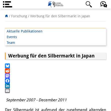
Über uns
日本語
English
Deutsch
/ Forschung /
Werbung für den Silbermarkt in Japan
Institut
Aktuelle Publikationen
Team
Events
Team
Institutsleitung
Werbung für den Silbermarkt in Japan
Forschungsteam
Publikationen &
Bluesky
Reddit
Wissenschaftskommunikation
Mastodon
Facebook
Forschungsservice
LinkedIn
Email
GastwissenschaftlerInnen
September 2007 - December 2011
StipendiatInnen
Der Silbermarkt ist aufgrund der zunehmend alternden