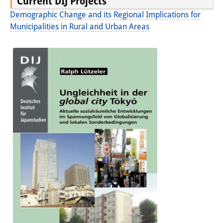
Current DIJ Projects
Other Events
Demographic Change and its Regional Implications for
Municipalities in Rural and Urban Areas
Publications
Publications Overview
Recent Publications
Contemporary Japan
DIJ Monograph Series
DIJ Working Papers
DIJ Newsletter
DIJ Videos
Miscellanea