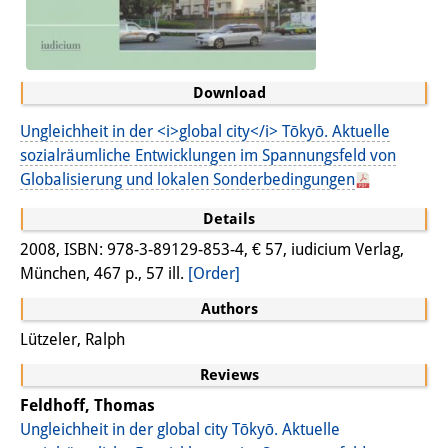
Podcasts
Former Publication Series
Library
Download
The Library is open to the public.
Ungleichheit in der <i>global city</i> Tōkyō. Aktuelle
sozialräumliche Entwicklungen im Spannungsfeld von
Please contact us in advance.
Globalisierung und lokalen Sonderbedingungen
Information
Details
Catalogue
2008, ISBN: 978-3-89129-853-4, € 57, iudicium Verlag,
München, 467 p., 57 ill.
[Order]
Bandō Collection
Authors
Trilingual Glossary of Demographic
Lützeler, Ralph
Terminology
Reviews
Special Collections in Japanese
Feldhoff, Thomas
Ungleichheit in der global city Tōkyō. Aktuelle
University Libraries