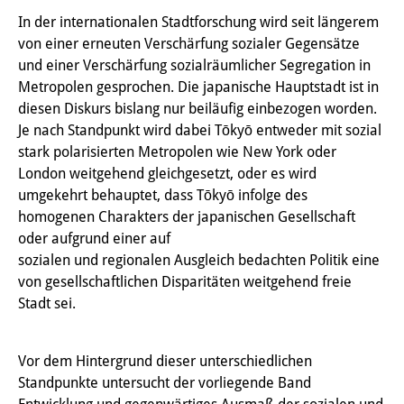
In der internationalen Stadtforschung wird seit längerem
Interns
von einer erneuten Verschärfung sozialer Gegensätze
DIJ Alumni
und einer Verschärfung sozialräumlicher Segregation in
Metropolen gesprochen. Die japanische Hauptstadt ist in
Research
diesen Diskurs bislang nur beiläufig einbezogen worden.
Je nach Standpunkt wird dabei Tōkyō entweder mit sozial
Research Overview
stark polarisierten Metropolen wie New York oder
London weitgehend gleichgesetzt, oder es wird
Research cluster:
umgekehrt behauptet, dass Tōkyō infolge des
Sustainability in Japan
homogenen Charakters der japanischen Gesellschaft
oder aufgrund einer auf
Research cluster:
sozialen und regionalen Ausgleich bedachten Politik eine
Digital Transformation
von gesellschaftlichen Disparitäten weitgehend freie
Stadt sei.
Research cluster:
Japan Transregional
Vor dem Hintergrund dieser unterschiedlichen
Standpunkte untersucht der vorliegende Band
Knowledge Lab: