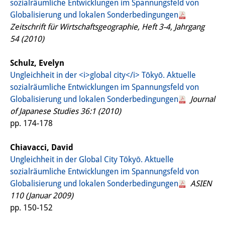
sozialräumliche Entwicklungen im Spannungsfeld von
Globalisierung und lokalen Sonderbedingungen
Join us!
Zeitschrift für Wirtschaftsgeographie, Heft 3-4, Jahrgang
Job Openings
54 (2010)
Senior Research Fellows
(German)
Schulz, Evelyn
Ungleichheit in der <i>global city</i> Tōkyō. Aktuelle
Doctoral Scholarship Programme
sozialräumliche Entwicklungen im Spannungsfeld von
Globalisierung und lokalen Sonderbedingungen
Journal
Scholar in Residence Programme
of Japanese Studies 36:1 (2010)
Internship
pp. 174-178
(German)
Links
Chiavacci, David
Ungleichheit in der Global City Tōkyō. Aktuelle
Contact
sozialräumliche Entwicklungen im Spannungsfeld von
Globalisierung und lokalen Sonderbedingungen
ASIEN
Access
110 (Januar 2009)
Media Contact
pp. 150-152