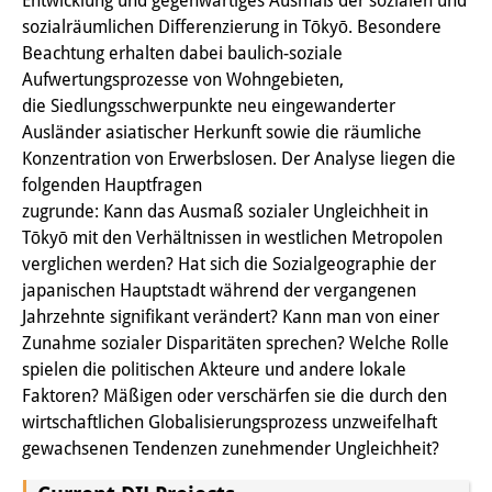
Entwicklung und gegenwärtiges Ausmaß der sozialen und
Knowledge Production and
sozialräumlichen Differenzierung in Tōkyō. Besondere
Beachtung erhalten dabei baulich-soziale
Knowledge Infrastructures
Aufwertungsprozesse von Wohngebieten,
Individual projects
die Siedlungsschwerpunkte neu eingewanderter
Ausländer asiatischer Herkunft sowie die räumliche
Previous Research Foci
Konzentration von Erwerbslosen. Der Analyse liegen die
folgenden Hauptfragen
Events
zugrunde: Kann das Ausmaß sozialer Ungleichheit in
Tōkyō mit den Verhältnissen in westlichen Metropolen
Events Overview
verglichen werden? Hat sich die Sozialgeographie der
DIJ Forum
japanischen Hauptstadt während der vergangenen
Jahrzehnte signifikant verändert? Kann man von einer
DIJ Study Group
Zunahme sozialer Disparitäten sprechen? Welche Rolle
spielen die politischen Akteure und andere lokale
Series of Lectures
Faktoren? Mäßigen oder verschärfen sie die durch den
wirtschaftlichen Globalisierungsprozess unzweifelhaft
Symposia and Conferences
gewachsenen Tendenzen zunehmender Ungleichheit?
Workshops