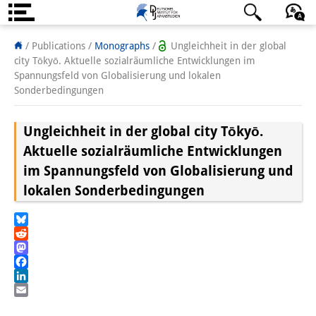
About us
日本語
English
Deutsch
/ Publications /
Monographs
/
Ungleichheit in der global
city Tōkyō. Aktuelle sozialräumliche Entwicklungen im
Institute
Spannungsfeld von Globalisierung und lokalen
Sonderbedingungen
Team
Ungleichheit in der global city Tōkyō.
Directorate
Aktuelle sozialräumliche Entwicklungen
Research Team
im Spannungsfeld von Globalisierung und
lokalen Sonderbedingungen
Publications &
Science Communication
Bluesky
Research Support
Reddit
Mastodon
Facebook
Visiting Scholars
LinkedIn
Email
PhD Students