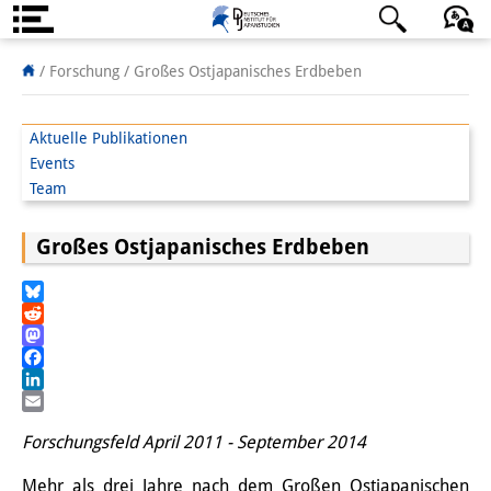
Über uns
日本語
English
Deutsch
/ Forschung /
Großes Ostjapanisches Erdbeben
Institut
Aktuelle Publikationen
Team
Events
Team
Institutsleitung
Großes Ostjapanisches Erdbeben
Forschungsteam
Publikationen &
Bluesky
Reddit
Wissenschaftskommunikation
Mastodon
Facebook
Forschungsservice
LinkedIn
Email
GastwissenschaftlerInnen
Forschungsfeld April 2011 - September 2014
StipendiatInnen
Mehr als drei Jahre nach dem Großen Ostjapanischen