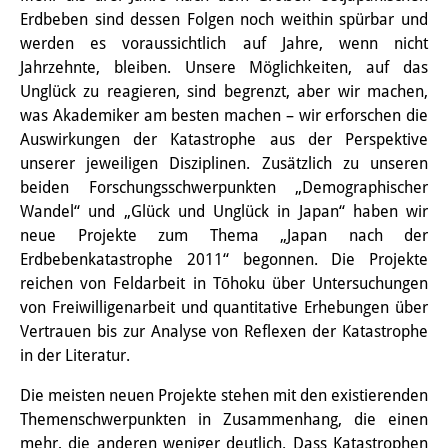
Erdbeben sind dessen Folgen noch weithin spürbar und
PraktikantInnen
werden es voraussichtlich auf Jahre, wenn nicht
Jahrzehnte, bleiben. Unsere Möglichkeiten, auf das
DIJ Alumni
Unglück zu reagieren, sind begrenzt, aber wir machen,
Forschung
was Akademiker am besten machen – wir erforschen die
Auswirkungen der Katastrophe aus der Perspektive
Forschungsüberblick
unserer jeweiligen Disziplinen. Zusätzlich zu unseren
beiden Forschungsschwerpunkten „Demographischer
Forschungsfeld:
Wandel“ und „Glück und Unglück in Japan“ haben wir
Nachhaltigkeit in Japan
neue Projekte zum Thema „Japan nach der
Erdbebenkatastrophe 2011“ begonnen. Die Projekte
Forschungsfeld:
reichen von Feldarbeit in Tōhoku über Untersuchungen
von Freiwilligenarbeit und quantitative Erhebungen über
Digitale Transformation
Vertrauen bis zur Analyse von Reflexen der Katastrophe
Forschungsfeld:
in der Literatur.
Japan transregional
Die meisten neuen Projekte stehen mit den existierenden
Themenschwerpunkten in Zusammenhang, die einen
Knowledge Lab:
mehr, die anderen weniger deutlich. Dass Katastrophen