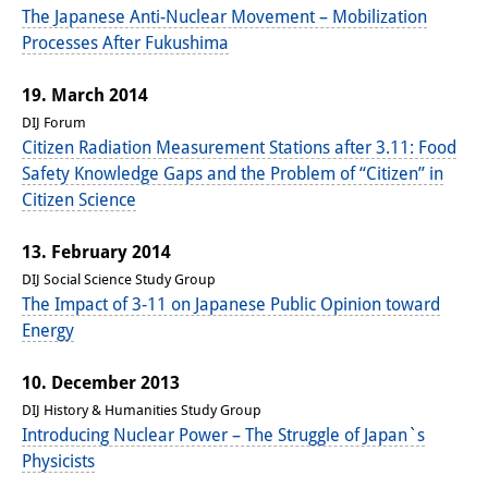
The Japanese Anti-Nuclear Movement – Mobilization
Join us!
Processes After Fukushima
Wissenschaftliche MitarbeiterInnen
19. March 2014
Stipendienprogramm für
DIJ Forum
Citizen Radiation Measurement Stations after 3.11: Food
Promovierende
Safety Knowledge Gaps and the Problem of “Citizen” in
Citizen Science
GastwissenschaftlerInnen-
Programm
13. February 2014
DIJ Social Science Study Group
Praktikum
The Impact of 3-11 on Japanese Public Opinion toward
Energy
Links
10. December 2013
Kontakt
DIJ History & Humanities Study Group
Anfahrt
Introducing Nuclear Power – The Struggle of Japan`s
Physicists
Medienkontakt