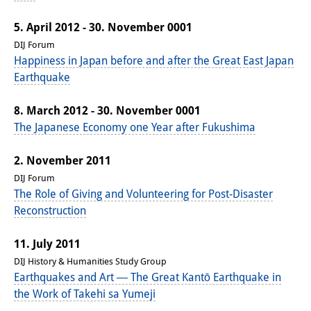
5. April 2012 - 30. November 0001
DIJ Forum
Happiness in Japan before and after the Great East Japan
Earthquake
8. March 2012 - 30. November 0001
The Japanese Economy one Year after Fukushima
2. November 2011
DIJ Forum
The Role of Giving and Volunteering for Post-Disaster
Reconstruction
11. July 2011
DIJ History & Humanities Study Group
Earthquakes and Art ― The Great Kantō Earthquake in
the Work of Takehi sa Yumeji