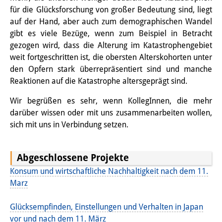
Wissensproduktion und
für die Glücksforschung von großer Bedeutung sind, liegt
auf der Hand, aber auch zum demographischen Wandel
Wissensinfrastrukturen
gibt es viele Bezüge, wenn zum Beispiel in Betracht
gezogen wird, dass die Alterung im Katastrophengebiet
Individuelle Projekte
weit fortgeschritten ist, die obersten Alterskohorten unter
Abgeschlossene Forschung
den Opfern stark überrepräsentiert sind und manche
Reaktionen auf die Katastrophe altersgeprägt sind.
Events
Wir begrüßen es sehr, wenn KollegInnen, die mehr
Veranstaltungsübersicht
darüber wissen oder mit uns zusammenarbeiten wollen,
sich mit uns in Verbindung setzen.
DIJ Forum
DIJ Study Group
Abgeschlossene Projekte
Konsum und wirtschaftliche Nachhaltigkeit nach dem 11.
Thematische Vortragsreihen
Marz
Symposien und Konferenzen
Glücksempfinden, Einstellungen und Verhalten in Japan
Workshops
vor und nach dem 11. März