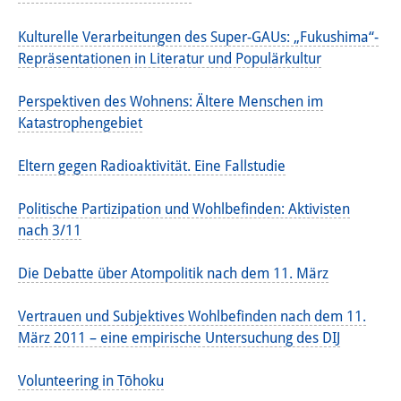
Sonstige Veranstaltungen
Kulturelle Verarbeitungen des Super-GAUs: „Fukushima“-
Repräsentationen in Literatur und Populärkultur
Publikationen
Publikationsübersicht
Perspektiven des Wohnens: Ältere Menschen im
Katastrophengebiet
Contemporary Japan
Eltern gegen Radioaktivität. Eine Fallstudie
DIJ Monographienreihe
Politische Partizipation und Wohlbefinden: Aktivisten
DIJ Working Papers
nach 3/11
DIJ Newsletter
Die Debatte über Atompolitik nach dem 11. März
DIJ Videos
Vertrauen und Subjektives Wohlbefinden nach dem 11.
Miscellanea
März 2011 – eine empirische Untersuchung des DIJ
Podcasts
Volunteering in Tōhoku