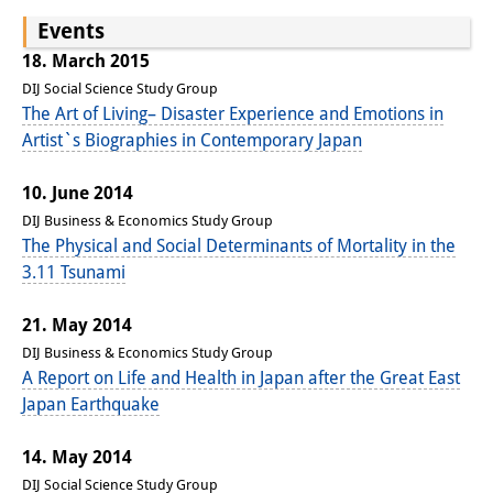
Frühere Publikationsreihen
Events
Bibliothek
18. March 2015
Die Bibliothek ist für die
DIJ Social Science Study Group
The Art of Living– Disaster Experience and Emotions in
Öffentlichkeit zugänglich.
Artist`s Biographies in Contemporary Japan
Bitte melden Sie sich vorher an.
10. June 2014
Information
DIJ Business & Economics Study Group
The Physical and Social Determinants of Mortality in the
Katalog
3.11 Tsunami
Bandō-Sammlung
21. May 2014
Dreisprachiges Glossar der
DIJ Business & Economics Study Group
A Report on Life and Health in Japan after the Great East
Demographie
Japan Earthquake
Universitäre Sondersammlungen in
14. May 2014
Japan
DIJ Social Science Study Group