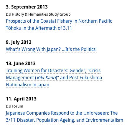
3. September 2013
DIJ History & Humanities Study Group
Prospects of the Coastal Fishery in Northern Pacific
Tōhoku in the Aftermath of 3.11
9. July 2013
What's Wrong With Japan? ...It's the Politics!
13. June 2013
Training Women for Disasters: Gender, "Crisis
Management (
Kiki Kanri
)" and Post-Fukushima
Nationalism in Japan
11. April 2013
DIJ Forum
Japanese Companies Respond to the Unforeseen: The
3/11 Disaster, Population Ageing, and Environmentalism