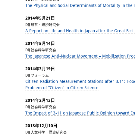
The Physical and Social Determinants of Mortality in the
2014年5月21日
DIJ 経営・経済研究会
A Report on Life and Health in Japan after the Great Eas
2014年5月14日
DIJ 社会科学研究会
The Japanese Anti-Nuclear Movement – Mobilization Pro
2014年3月19日
DIJ フォーラム
Citizen Radiation Measurement Stations after 3.11: Fo
Problem of “Citizen” in Citizen Science
2014年2月13日
DIJ 社会科学研究会
The Impact of 3-11 on Japanese Public Opinion toward E
2013年12月10日
DIJ 人文科学・歴史研究会