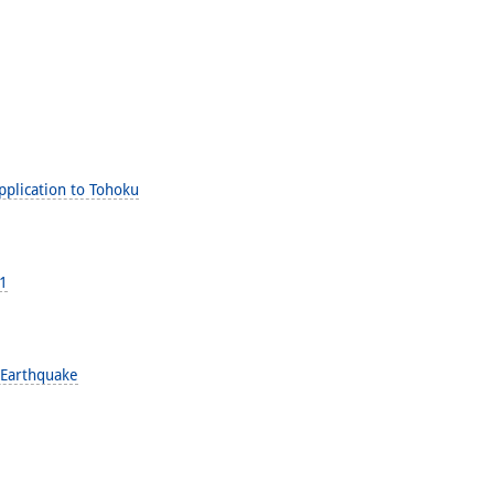
pplication to Tohoku
11
 Earthquake