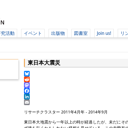
研究活動
イベント
出版物
図書室
Join us!
リ
（ド
東日本大震災
（ドイツ語
Bluesky
Reddit
Mastodon
Facebook
LinkedIn
Email
リサーチクラスター 2011年4月年 - 2014年9月
東日本大地震から一年以上の時が経過したが、未だにそ
ず後を引くかもしれない様相を見せている。この未曽有