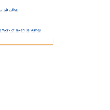
construction
e Work of Takehi sa Yumeji