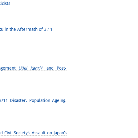
icists
ku in the Aftermath of 3.11
agement (
Kiki Kanri
)" and Post-
11 Disaster, Population Ageing,
Civil Society’s Assault on Japan’s