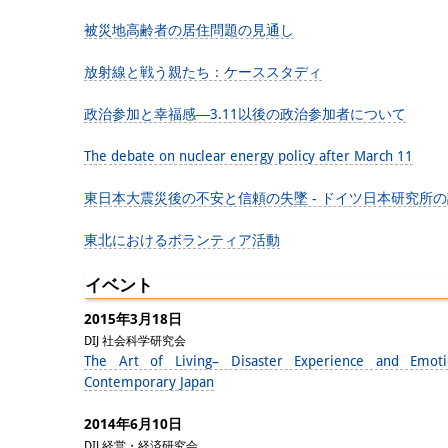
被災地高齢者の居住問題の見通し
放射線と戦う親たち：ケーススタディ
政治参加と幸福感―3.11以後の政治参加者について
The debate on nuclear energy policy after March 11
東日本大震災後の不安と信頼の失墜 - ドイツ日本研究所
東北におけるボランティア活動
イベント
2015年3月18日
DIJ 社会科学研究会
The Art of Living– Disaster Experience and Emoti
Contemporary Japan
2014年6月10日
DIJ 経営・経済研究会