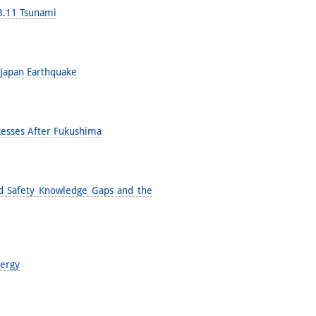
 3.11 Tsunami
t Japan Earthquake
cesses After Fukushima
od Safety Knowledge Gaps and the
nergy