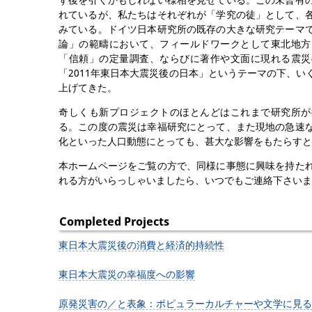
れているが、私たちはそれぞれが「学究の徒」として、
みている。ドイツ日本研究所の既存の大きな研究テーマ
論」の範疇において、フィールドワークとして東北地方
「信頼」の定量調査、ならびに著作や文面に現れる震災
「2011年東日本大震災後の日本」というテーマの下、
上げてきた。
奇しくも新プロジェクトのほとんどはこれまで研究所が
る。この度の震災は幸福研究にとって、また現地の急速
化といった人口動態にとっても、甚大な影響をもたらすと
本ホームページをご覧の方で、同様に事態に興味を持た
れる方がいらっしゃいましたら、いつでもご連絡下さいま
Completed Projects
東日本大震災後の消費と経済的持続性
東日本大震災の幸福度への影響
原発災害の／と表象：ポピュラーカルチャーや文学に見る