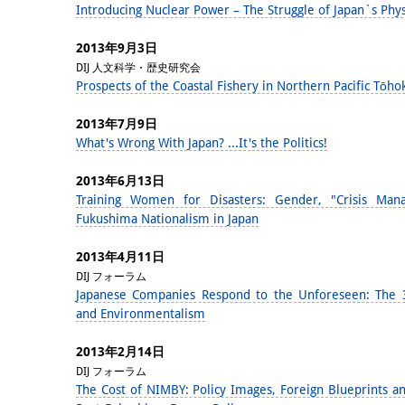
Introducing Nuclear Power – The Struggle of Japan`s Phys
2013年9月3日
DIJ 人文科学・歴史研究会
Prospects of the Coastal Fishery in Northern Pacific Tōho
2013年7月9日
What's Wrong With Japan? ...It's the Politics!
2013年6月13日
Training Women for Disasters: Gender, "Crisis Man
Fukushima Nationalism in Japan
2013年4月11日
DIJ フォーラム
Japanese Companies Respond to the Unforeseen: The 3/
and Environmentalism
2013年2月14日
DIJ フォーラム
The Cost of NIMBY: Policy Images, Foreign Blueprints and 