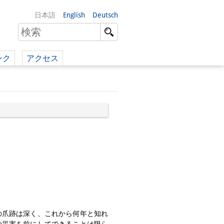
日本語
English
Deutsch
ンク
アクセス
イツ語）
（英語）
）
の爪跡は深く、これから何年と知れ
の災害を前にしてできることは限ら