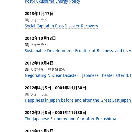
Post-Fukushima Energy Policy
2013年1月17日
DIJ フォーラム
Social Capital in Post-Disaster Recovery
2012年10月18日
DIJ フォーラム
Sustainable Development, Frontier of Business, and its A
2012年10月4日
DIJ 人文科学・歴史研究会
Negotiating Nuclear Disaster - Japanese Theater after 3.
2012年4月5日 - 0001年11月30日
DIJ フォーラム
Happiness in Japan before and after the Great East Japan
2012年3月8日 - 0001年11月30日
The Japanese Economy one Year after Fukushima
2011年11月2日