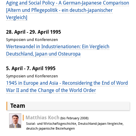
Aging and Social Policy - A German-Japanese Comparison
Sonstige Veranstaltungen
[Altern und Pflegepolitik - ein deutsch-japanischer
Vergleich]
Publikationen
28. April - 29. April 1995
Publikationsübersicht
Symposien und Konferenzen
Contemporary Japan
Wertewandel in Industrienationen: Ein Vergleich
Deutschland, Japan und Osteuropa
DIJ Monographienreihe
5. April - 7. April 1995
DIJ Working Papers
Symposien und Konferenzen
1945 in Europe and Asia - Reconsidering the End of Word
DIJ Newsletter
War II and the Change of the World Order
DIJ Videos
Team
Miscellanea
Matthias Koch
(bis February 2008)
Podcasts
Sozial- und Wirtschaftsgeschichte, Deutschland-Japan-Vergleiche,
deutsch-japanische Beziehungen