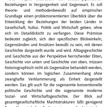
Beziehungen in Vergangenheit und Gegenwart. Es soll
PraktikantInnen
theorie- und methodenbewußt auf empirischer
Grundlage einen problemorientierten Überblick über die
DIJ Alumni
Entwicklung der Beziehungen der beiden Länder in
Forschung
Gesellschaft, Kultur, Politik und Wirtschaft geben, ohne
sich im Detaildickicht zu verfangen. Diese Prämisse
Forschungsüberblick
bedeutet zugleich, sich den spezifischen Blickwinkeln,
Gegenständen und Ansätzen bewußt zu sein, mit denen
Forschungsfeld:
Geschichte dargestellt wurde und wird. Alltagsgeschichte
Nachhaltigkeit in Japan
und Geschichte aus der Perspektive herrschender Eliten,
Geschichte von unten und Geschichte von oben, müssen
Forschungsfeld:
historiographisch nicht als Gegensätze behandelt werden,
sondern können im logischen Zusammenhang ohne
Digitale Transformation
zwanghafte Verklammerung als Einheit dargestellt
Forschungsfeld:
werden. Das gilt auch für die sogenannte konventionelle
politische Geschichte und die sogenannte moderne
Japan transregional
Sozial- und Wirtschaftsgeschichte. Der Blick auf
gesamtgesellschaftliche Machtstrukturen läßt genügend
Knowledge Lab: