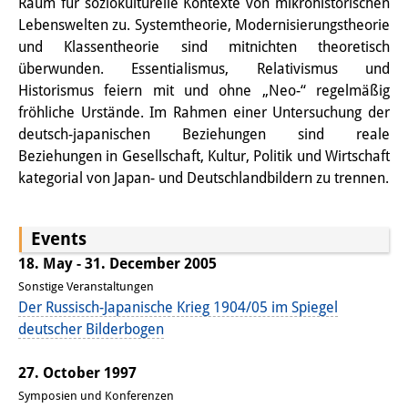
Raum für soziokulturelle Kontexte von mikrohistorischen
Wissensproduktion und
Lebenswelten zu. Systemtheorie, Modernisierungstheorie
und Klassentheorie sind mitnichten theoretisch
Wissensinfrastrukturen
überwunden. Essentialismus, Relativismus und
Individuelle Projekte
Historismus feiern mit und ohne „Neo-“ regelmäßig
fröhliche Urstände. Im Rahmen einer Untersuchung der
Abgeschlossene Forschung
deutsch-japanischen Beziehungen sind reale
Beziehungen in Gesellschaft, Kultur, Politik und Wirtschaft
Events
kategorial von Japan- und Deutschlandbildern zu trennen.
Veranstaltungsübersicht
Events
DIJ Forum
18. May - 31. December 2005
DIJ Study Group
Sonstige Veranstaltungen
Der Russisch-Japanische Krieg 1904/05 im Spiegel
Thematische Vortragsreihen
deutscher Bilderbogen
Symposien und Konferenzen
27. October 1997
Workshops
Symposien und Konferenzen