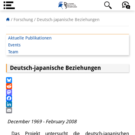
Über uns
日本語
English
Deutsch
/ Forschung /
Deutsch-japanische Beziehungen
Institut
Aktuelle Publikationen
Team
Events
Team
Institutsleitung
Deutsch-japanische Beziehungen
Forschungsteam
Publikationen &
Bluesky
Reddit
Wissenschaftskommunikation
Mastodon
Facebook
Forschungsservice
LinkedIn
Email
GastwissenschaftlerInnen
December 1969 - February 2008
StipendiatInnen
Das Projekt untersucht die deutsch-japanischen