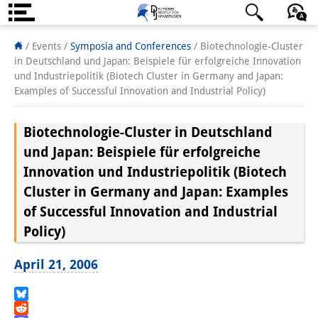
About us
日本語
English
Deutsch
/ Events
/
Symposia and Conferences
/
Biotechnologie-Cluster
in Deutschland und Japan: Beispiele für erfolgreiche Innovation
Institute
und Industriepolitik (Biotech Cluster in Germany and Japan:
Examples of Successful Innovation and Industrial Policy)
Team
Biotechnologie-Cluster in Deutschland
Directorate
und Japan: Beispiele für erfolgreiche
Research Team
Innovation und Industriepolitik (Biotech
Cluster in Germany and Japan: Examples
Publications &
of Successful Innovation and Industrial
Science Communication
Policy)
Research Support
April 21, 2006
Visiting Scholars
Bluesky
PhD Students