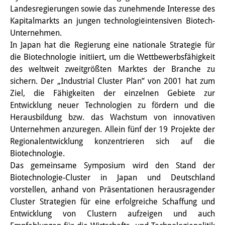
Knowledge Production and
Landesregierungen sowie das zunehmende Interesse des
Kapitalmarkts an jungen technologieintensiven Biotech-
Knowledge Infrastructures
Unternehmen.
In Japan hat die Regierung eine nationale Strategie für
Individual projects
die Biotechnologie initiiert, um die Wettbewerbsfähigkeit
Previous Research Foci
des weltweit zweitgrößten Marktes der Branche zu
sichern. Der „Industrial Cluster Plan” von 2001 hat zum
Events
Ziel, die Fähigkeiten der einzelnen Gebiete zur
Entwicklung neuer Technologien zu fördern und die
Events Overview
Herausbildung bzw. das Wachstum von innovativen
Unternehmen anzuregen. Allein fünf der 19 Projekte der
DIJ Forum
Regionalentwicklung konzentrieren sich auf die
DIJ Study Group
Biotechnologie.
Das gemeinsame Symposium wird den Stand der
Series of Lectures
Biotechnologie-Cluster in Japan und Deutschland
vorstellen, anhand von Präsentationen herausragender
Symposia and Conferences
Cluster Strategien für eine erfolgreiche Schaffung und
Entwicklung von Clustern aufzeigen und auch
Workshops