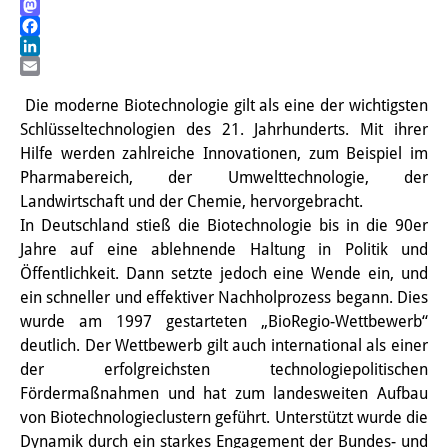
Reddit
Mastodon
Interns
Facebook
LinkedIn
DIJ Alumni
Email
Die moderne Biotechnologie gilt als eine der wichtigsten
Research
Schlüsseltechnologien des 21. Jahrhunderts. Mit ihrer
Research Overview
Hilfe werden zahlreiche Innovationen, zum Beispiel im
Pharmabereich, der Umwelttechnologie, der
Research cluster:
Landwirtschaft und der Chemie, hervorgebracht.
In Deutschland stieß die Biotechnologie bis in die 90er
Sustainability in Japan
Jahre auf eine ablehnende Haltung in Politik und
Research cluster:
Öffentlichkeit. Dann setzte jedoch eine Wende ein, und
ein schneller und effektiver Nachholprozess begann. Dies
Digital Transformation
wurde am 1997 gestarteten „BioRegio-Wettbewerb“
deutlich. Der Wettbewerb gilt auch international als einer
Research cluster:
der erfolgreichsten technologiepolitischen
Japan Transregional
Fördermaßnahmen und hat zum landesweiten Aufbau
von Biotechnologieclustern geführt. Unterstützt wurde die
Knowledge Lab:
Dynamik durch ein starkes Engagement der Bundes- und