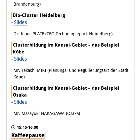
Brandenburg)
Join us!
Bio-Cluster Heidelberg
-
Slides
Job Openings
Dr. Klaus PLATE (CEO Technologiepark Heidelberg)
Senior Research Fellows
(German)
Clusterbildung im Kansai-Gebiet – das Beispiel
Doctoral Scholarship Programme
Kōbe
-
Slides
Scholar in Residence Programme
Mr. Takashi MIKI (Planungs- und Regulierungsart der Stadt
Internship
Kōbe)
(German)
Clusterbildung im Kansai-Gebiet – das Beispiel
Links
Osaka
-
Slides
Contact
Mr. Masayuki NAKAGAWA (Osaka)
Access
15:45-16:00
Media Contact
Kaffeepause