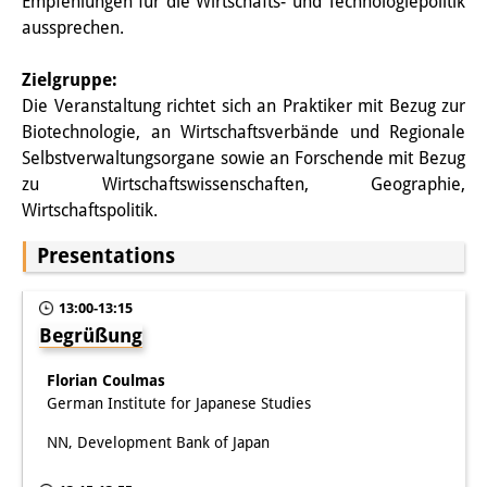
Empfehlungen für die Wirtschafts- und Technologiepolitik
Other Events
aussprechen.
Publications
Zielgruppe:
Die Veranstaltung richtet sich an Praktiker mit Bezug zur
Publications Overview
Biotechnologie, an Wirtschaftsverbände und Regionale
Selbstverwaltungsorgane sowie an Forschende mit Bezug
Recent Publications
zu Wirtschaftswissenschaften, Geographie,
Contemporary Japan
Wirtschaftspolitik.
Presentations
DIJ Monograph Series
DIJ Working Papers
13:00-13:15
Begrüßung
DIJ Newsletter
Florian Coulmas
DIJ Videos
German Institute for Japanese Studies
Miscellanea
NN, Development Bank of Japan