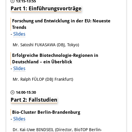
Podcasts
13:15-13:55
Part 1: Einführungsvorträge
Former Publication Series
Forschung und Entwicklung in der EU: Neueste
Library
Trends
-
Slides
The Library is open to the public.
Mr. Satoshi FUKASAWA (DBJ, Tokyo)
Please contact us in advance.
Erfolgreiche Biotechnologie-Regionen in
Information
Deutschland – ein Überblick
-
Slides
Catalogue
Mr. Ralph FÜLOP (DBJ Frankfurt)
Bandō Collection
14:00-15:30
Trilingual Glossary of Demographic
Part 2: Fallstudien
Terminology
Bio-Cluster Berlin-Brandenburg
-
Slides
Special Collections in Japanese
University Libraries
Dr. Kai-Uwe BINDSEIL (Director, BioTOP Berlin-